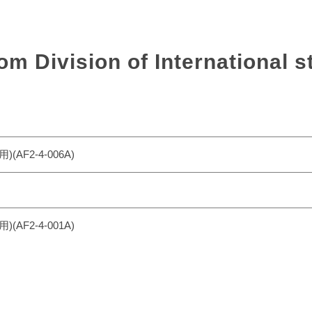
vision of International stu
F2-4-006A)
F2-4-001A)