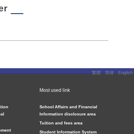
er
繁體
简体
English
Most used link
tion
School Affairs and Financial
al
Information disclosure area
Tuition and fees area
ement
Student Information System