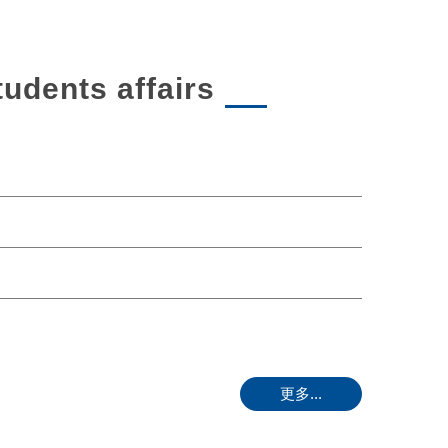
dents affairs
更多...