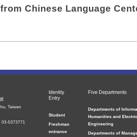
m Chinese Language Cent
Identity
Five Departments
Entry
7號
chu, Taiwan
Departments of Informa
Student
Humanities and Electric
03-5373771
Engineering
Freshman
entrance
Departments of Manag