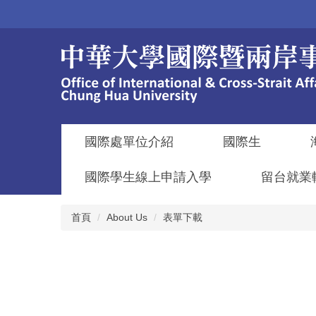
跳
到
主
要
內
容
區
國際處單位介紹
國際生
國際學生線上申請入學
留台就業
首頁
About Us
表單下載