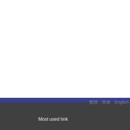
繁體
简体
English
Most used link