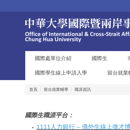
跳
到
主
要
內
容
區
國際處單位介紹
國際生
國際學生線上申請入學
留台就業
首頁
留台就業輔導
職涯資訊
國際生職涯平台：
1111人力銀行 – 僑外生線上徵才