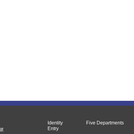
Identity
Five Departments
Entry
7號