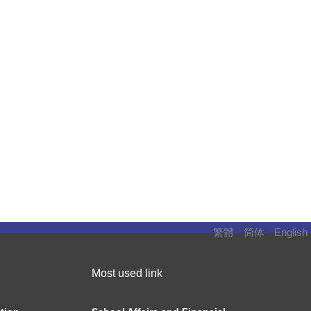
繁體
简体
English
Most used link