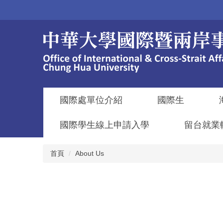
跳
到
主
要
內
容
區
國際處單位介紹
國際生
國際學生線上申請入學
留台就業
首頁
About Us