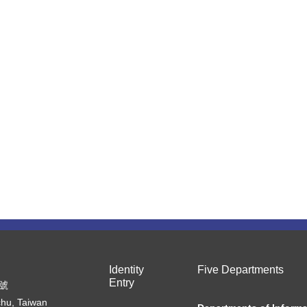
Identity
Five Departments
Entry
7號
chu, Taiwan