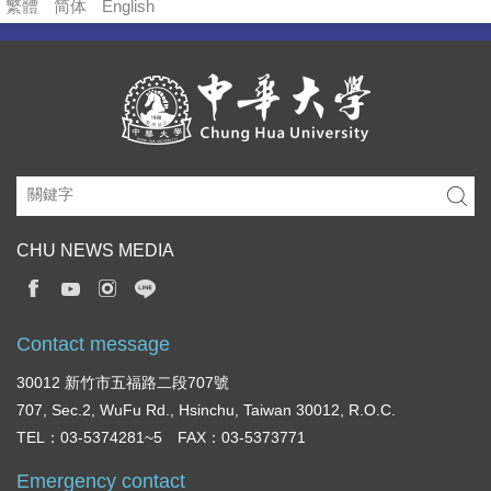
繁體
简体
English
CHU NEWS MEDIA
Contact message
30012 新竹市五福路二段707號
707, Sec.2, WuFu Rd., Hsinchu, Taiwan 30012, R.O.C.
TEL：03-5374281~5 FAX：03-5373771
Emergency contact