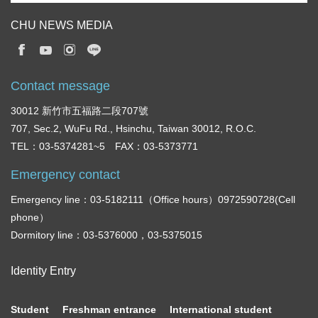
CHU NEWS MEDIA
Contact message
30012 新竹市五福路二段707號
707, Sec.2, WuFu Rd., Hsinchu, Taiwan 30012, R.O.C.
TEL：03-5374281~5 FAX：03-5373771
Emergency contact
Emergency line：03-5182111（Office hours）0972590728(Cell
phone）
Dormitory line：03-5376000，03-5375015
Identity Entry
Student
Freshman entrance
International student