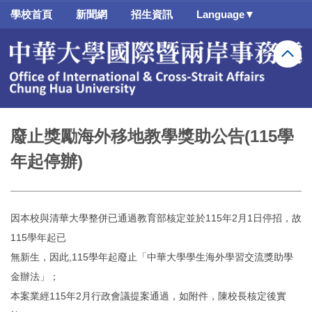
跳
學校首頁
新聞網
招生資訊
Language▼
到
主
要
內
容
區
廢止獎勵海外移地教學獎助公告(115學
年起停辦)
因本校與清華大學整併已通過教育部核定並於115年2月1日停招，故
115學年起已
無新生，因此,115學年起廢止「中華大學學生海外學習交流獎助學
金辦法」；
本案業經115年2月行政會議提案通過，如附件，陳校長核定後實