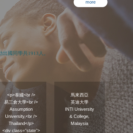
more
動出國同學共
1913
人。
<p>泰國<br />
馬來西亞
中
易三倉大學<br />
英迪大學
天津
Assumption
INTI University
Tianji
University,<br />
& College,
Studies 
Thailand</p>
Malaysia
C
<div class="state">