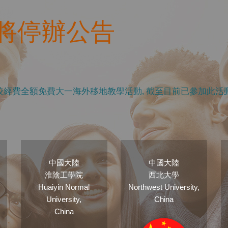
將停辦公告
校經費全額免費大一海外移地教學活動
,
截至目前已參加此活
中國大陸
中國大陸
淮陰工學院
西北大學
Huaiyin Normal
Northwest University,
University,
China
China