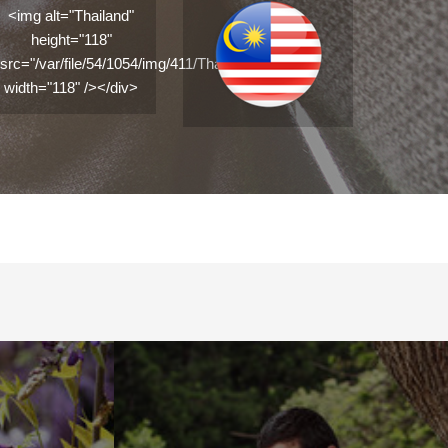
<img alt="Thailand"
height="118"
src="/var/file/54/1054/img/411/Thailand.png"
width="118" /></div>