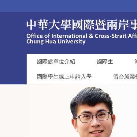
跳
到
主
要
內
容
區
國際處單位介紹
國際生
國際學生線上申請入學
留台就業