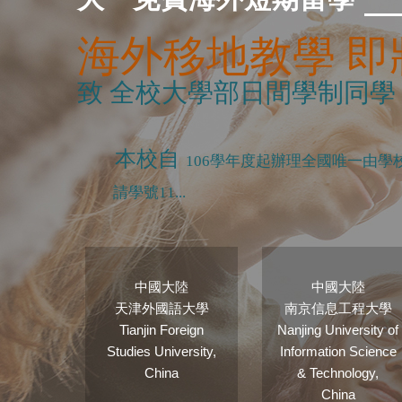
海外移地教學 即
致 全校大學部日間學制同學
本校自
106
學年度起辦理全國唯一由學
請學號
11...
西亞
中國大陸
中國大陸
大學
天津外國語大學
南京信息工程大學
versity
Tianjin Foreign
Nanjing University of
ege,
Studies University,
Information Science
sia
China
& Technology,
China