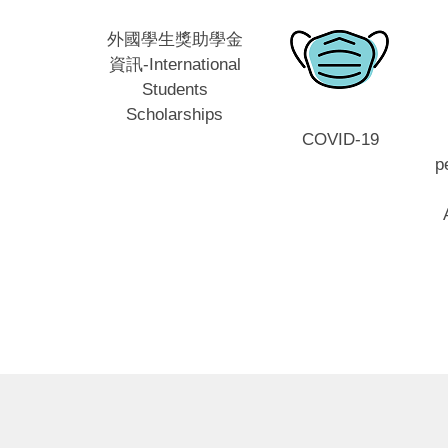
外國學生獎助學金
資訊-International
Students
Scholarships
emic and
COVID-19
ternship
p
ook (PDF)