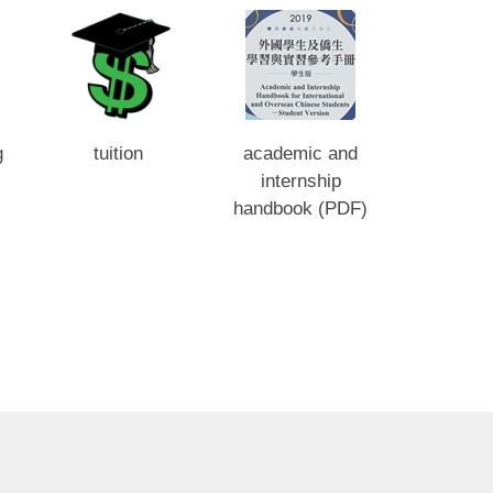
外國學生獎
資訊-Interna
Studen
Scholars
g
tuition
academic and
internship
handbook (PDF)