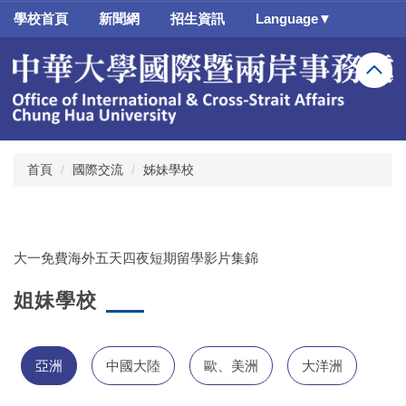
跳
學校首頁
新聞網
招生資訊
Language▼
到
主
要
內
容
區
首頁
國際交流
姊妹學校
大一免費海外五天四夜短期留學影片集錦
姐妹學校
亞洲
中國大陸
歐、美洲
大洋洲