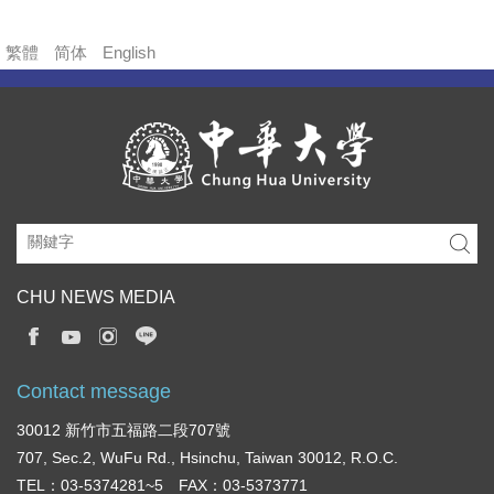
繁體
简体
English
CHU NEWS MEDIA
Contact message
30012 新竹市五福路二段707號
707, Sec.2, WuFu Rd., Hsinchu, Taiwan 30012, R.O.C.
TEL：03-5374281~5 FAX：03-5373771