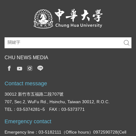
CHU NEWS MEDIA
Contact message
30012 新竹市五福路二段707號
707, Sec.2, WuFu Rd., Hsinchu, Taiwan 30012, R.O.C.
TEL：03-5374281~5 FAX：03-5373771
Emergency contact
Emergency line：03-5182111（Office hours）0972590728(Cell