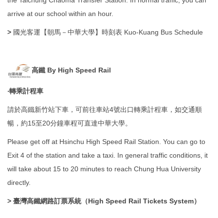
the Taichung Chaoma Transfer Station. In normal traffic, you can
arrive at our school within an hour.
>
國光客運【朝馬－中華大學】時刻表 Kuo-Kuang Bus Schedule
高鐵 By High Speed Rail
‧轉乘計程車
請於高鐵新竹站下車，可前往車站4號出口轉乘計程車，如交通順
暢，約15至20分鐘車程可直達中華大學。
Please get off at Hsinchu High Speed ​​Rail Station. You can go to
Exit 4 of the station and take a taxi. In general traffic conditions, it
will take about 15 to 20 minutes to reach Chung Hua University
directly.
>
臺灣高鐵網路訂票系統（High Speed Rail Tickets System）