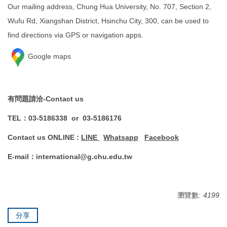
Our mailing address, Chung Hua University, No. 707, Section 2,
Wufu Rd, Xiangshan District, Hsinchu City, 300, can be used to
find directions via GPS or navigation apps.
Google maps
有問題請洽-Contact us
TEL：03-5186338 or 03-5186176
Contact us ONLINE :
LINE
Whatsapp
Facebook
E-mail：international@g.chu.edu.tw
瀏覽數:
4199
分享