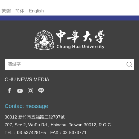
繁體
简体
English
CHU NEWS MEDIA
Contact message
30012 新竹市五福路二段707號
707, Sec.2, WuFu Rd., Hsinchu, Taiwan 30012, R.O.C.
TEL：03-5374281~5 FAX：03-5373771