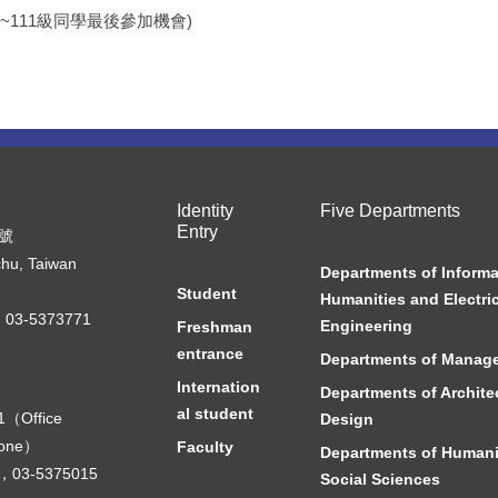
級~111級同學最後參加機會)
Identity
Five Departments
Entry
7號
chu, Taiwan
Departments of Informa
Student
Humanities and Electric
03-5373771
Engineering
Freshman
entrance
Departments of Manag
Internation
Departments of Archite
al student
1（Office
Design
hone）
Faculty
Departments of Humani
0，03-5375015
Social Sciences