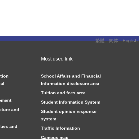
繁體
简体
English
Most used link
tion
School Affairs and Financial
al
Information disclosure area
Tuition and fees area
ement
Student Information System
cture and
Student opinion response
system
ties and
Traffic Information
Campus map