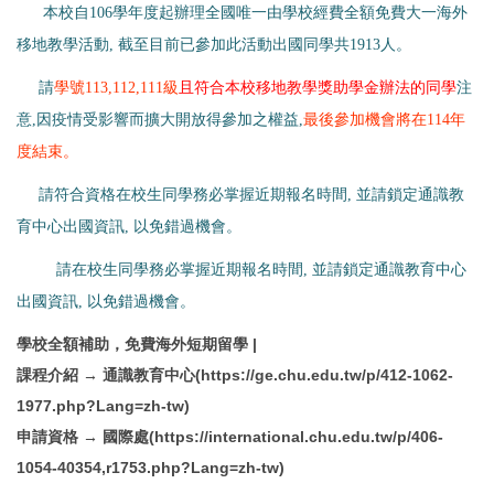
本校自
106
學年度起辦理全國唯一由學校經費全額免費大一海外
移地教學活動
,
截至目前已參加此活動出國同學共
1913
人。
請
學號
113,112,111
級
且符合本校移地教學獎助學金辦法的同學
注
意
,
因疫情受影響而擴大開放得參加之權益
,
最後參加機會將在
114
年
度結束。
請符合資格在
校生同學務必掌握近期報名時間
,
並請鎖定通識教
育中心出國資訊
,
以免錯過機會。
請在校生同學務必掌握近期報名時間
,
並請鎖定通識教育中心
出國資訊
,
以免錯過機會。
學校全額補助，免費海外短期留學 |
課程介紹 →
通識教育中心(https://ge.chu.edu.tw/p/412-1062-
1977.php?Lang=zh-tw)
申請資格 →
國際處(https://international.chu.edu.tw/p/406-
1054-40354,r1753.php?Lang=zh-tw)