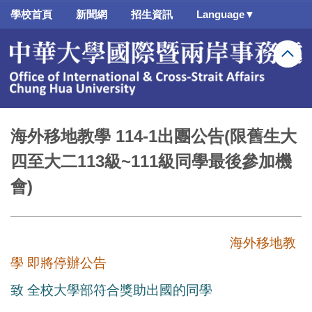
跳
學校首頁
新聞網
招生資訊
Language▼
到
主
要
內
容
區
海外移地教學 114-1出團公告(限舊生大
四至大二113級~111級同學最後參加機
會)
海外移地教
學 即將停辦公告
致 全校大學部
符合獎助出國的
同學