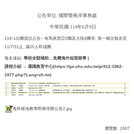
公告單位
:
國際暨兩岸事務處
中華民國
114
年
6
月
9
日
114-1出團資訊公告~ 有馬來西亞2團及大陸4團等; 第一梯次報名至
11/7/31止, 滿25人即成團
報名連結:
學校全額補助，免費海外短期留學 |
課程介紹 →
通識教育中心(https://ge.chu.edu.tw/p/412-1062-
1977.php?Lang=zh-tw)
海外移地教學即將停辦公告2.jpg
瀏覽數:
1507