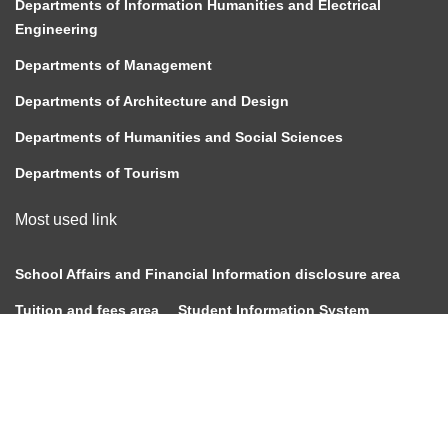
Departments of Information Humanities and Electrical
Engineering
Departments of Management
Departments of Architecture and Design
Departments of Humanities and Social Sciences
Departments of Tourism
Most used link
School Affairs and Financial Information disclosure area
Tuition and fees area
Student Information System
Student opinion response system
Traffic Information
Campus map