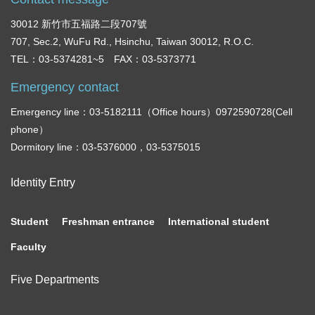
30012 新竹市五福路二段707號
707, Sec.2, WuFu Rd., Hsinchu, Taiwan 30012, R.O.C.
TEL：03-5374281~5 FAX：03-5373771
Emergency contact
Emergency line：03-5182111（Office hours）0972590728(Cell
phone）
Dormitory line：03-5376000，03-5375015
Identity Entry
Student
Freshman entrance
International student
Faculty
Five Departments