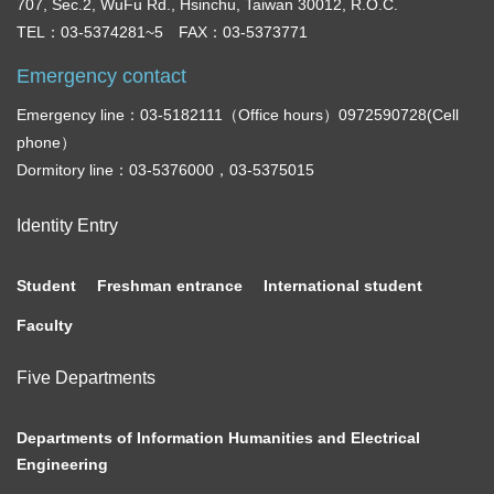
707, Sec.2, WuFu Rd., Hsinchu, Taiwan 30012, R.O.C.
TEL：03-5374281~5 FAX：03-5373771
Emergency contact
Emergency line：03-5182111（Office hours）0972590728(Cell
phone）
Dormitory line：03-5376000，03-5375015
Identity Entry
Student
Freshman entrance
International student
Faculty
Five Departments
Departments of Information Humanities and Electrical
Engineering