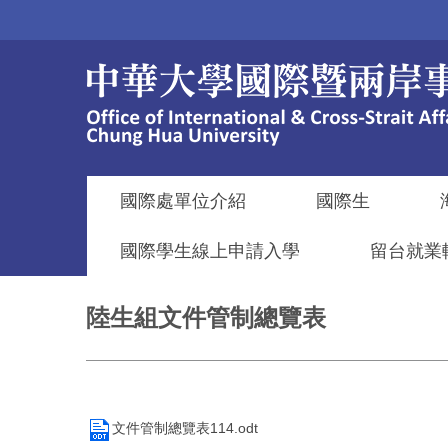
跳
到
主
要
內
容
區
國際處單位介紹
國際生
國際學生線上申請入學
留台就業
陸生組文件管制總覽表
文件管制總覽表114.odt