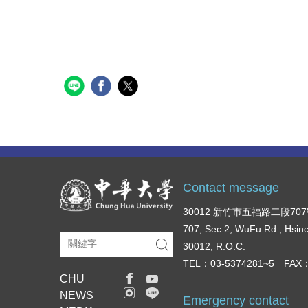
Contact message
30012 新竹市五福路二段70
707, Sec.2, WuFu Rd., Hsin
30012, R.O.C.
TEL：03-5374281~5 FAX：
CHU
NEWS
Emergency contact