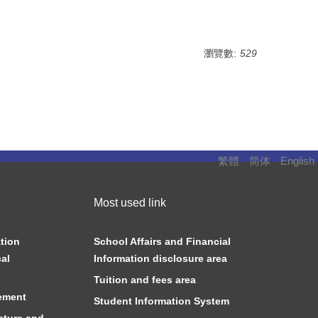
瀏覽數:
529
繁體
简体
English
Most used link
tion
School Affairs and Financial
al
Information disclosure area
Tuition and fees area
ement
Student Information System