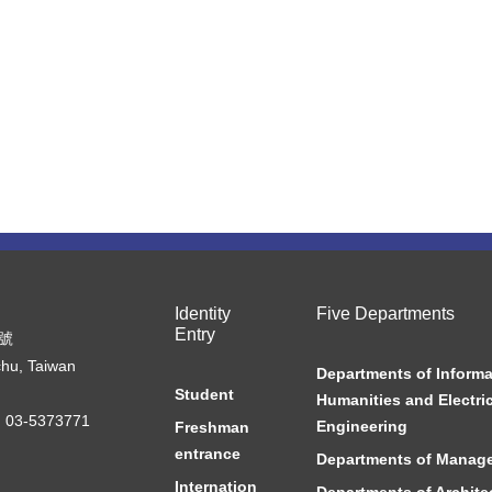
Identity
Five Departments
Entry
7號
chu, Taiwan
Departments of Informa
Student
Humanities and Electric
03-5373771
Engineering
Freshman
entrance
Departments of Manag
Internation