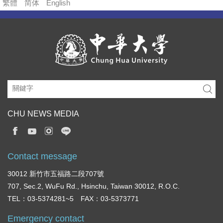
繁體
简体
English
CHU NEWS MEDIA
Contact message
30012 新竹市五福路二段707號
707, Sec.2, WuFu Rd., Hsinchu, Taiwan 30012, R.O.C.
TEL：03-5374281~5 FAX：03-5373771
Emergency contact