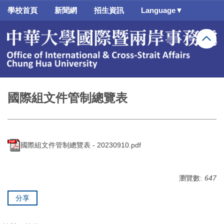
跳
學校首頁
新聞網
招生資訊
Language▼
到
主
要
內
容
區
國際組文件管制總覽表
國際組文件管制總覽表 - 20230910.pdf
瀏覽數:
647
分享