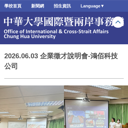
跳
學校首頁
新聞網
招生資訊
Language▼
到
主
要
內
容
區
2026.06.03 企業徵才說明會-鴻佰科技
公司