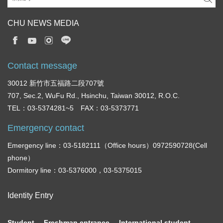
CHU NEWS MEDIA
Contact message
30012 新竹市五福路二段707號
707, Sec.2, WuFu Rd., Hsinchu, Taiwan 30012, R.O.C.
TEL：03-5374281~5 FAX：03-5373771
Emergency contact
Emergency line：03-5182111（Office hours）0972590728(Cell
phone）
Dormitory line：03-5376000，03-5375015
Identity Entry
Student
Freshman entrance
International student