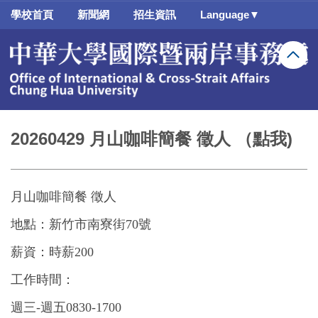
跳
學校首頁
新聞網
招生資訊
Language▼
到
主
要
內
容
區
20260429 月山咖啡簡餐 徵人 （點我)
月山咖啡簡餐
徵人
地點：新竹市南寮街
70
號
薪資：時薪
200
工作時間：
週三
-
週五
0830-1700