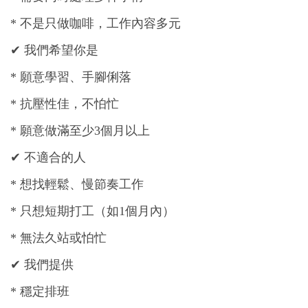
*
不是只做咖啡，工作內容多元
✔
我們希望你是
*
願意學習、手腳俐落
*
抗壓性佳，不怕忙
*
願意做滿至少
3
個月以上
✔
不適合的人
*
想找輕鬆、慢節奏工作
*
只想短期打工（如
1
個月內）
*
無法久站或怕忙
✔
我們提供
*
穩定排班