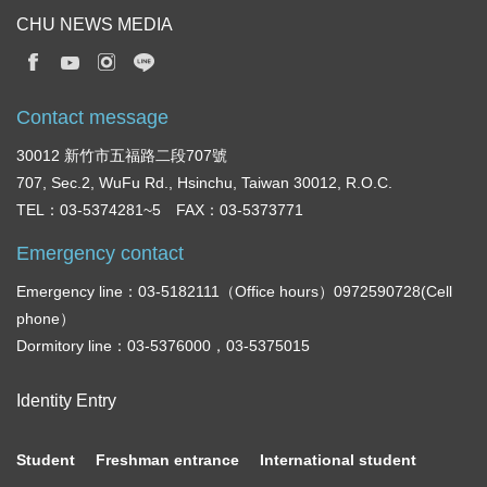
CHU NEWS MEDIA
Contact message
30012 新竹市五福路二段707號
707, Sec.2, WuFu Rd., Hsinchu, Taiwan 30012, R.O.C.
TEL：03-5374281~5 FAX：03-5373771
Emergency contact
Emergency line：03-5182111（Office hours）0972590728(Cell
phone）
Dormitory line：03-5376000，03-5375015
Identity Entry
Student
Freshman entrance
International student