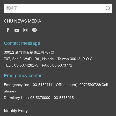
CHU NEWS MEDIA
Contact message
30012 新竹市五福路二段707號
707, Sec.2, WuFu Rd., Hsinchu, Taiwan 30012, R.O.C.
TEL：03-5374281~5 FAX：03-5373771
Emergency contact
Emergency line：03-5182111（Office hours）0972590728(Cell
phone）
Dormitory line：03-5376000，03-5375015
Identity Entry