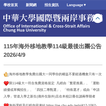
跳
學校首頁
新聞網
招生資訊
Language▼
到
主
要
內
容
區
115年海外移地教學114級最後出團公告
2026/4/9
海外移地教學免費出國大一同學你的權益不要錯過機會只有一次
限114級大一符合免費資格規定: 凡經由「繁星推薦」、「運動
績優或單獨招生」、「四技二專甄選」、「特殊選才」或由「申請
入學」管道入學之新生(僑外生除外)且在本校註冊在讀兩學期者
海外課程及行程內容
連結:https://ge.chu.edu.tw/p/412-1062-