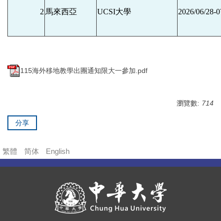
2
馬來西亞
UCSI
大學
2026/
0
6/28-0
115海外移地教學出團通知限大一參加.pdf
瀏覽數:
714
分享
繁體
简体
English