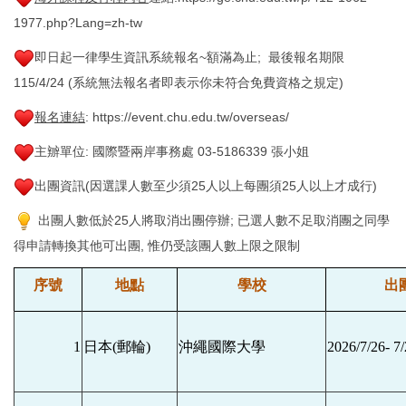
1977.php?Lang=zh-tw
即日起一律學生資訊系統報名~額滿為止; 最後報名期限
115/4/24 (系統無法報名者即表示你未符合免費資格之規定)
報名連結
: https://event.chu.edu.tw/overseas/
主辧單位: 國際暨兩岸事務處 03-5186339 張小姐
出團資訊(因選課人數至少須25人以上每團須25人以上才成行)
出團人數低於25人將取消出團停辦; 已選人數不足取消團之同學
得申請轉換其他可出團, 惟仍受該團人數上限之限制
序號
地點
學校
出
1
日本
(
郵輪
)
沖繩國際大學
2026/7/26- 7