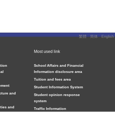
繁體
简体
English
Most used link
tion
School Affairs and Financial
al
Information disclosure area
Tuition and fees area
ement
Student Information System
cture and
Student opinion response
system
ties and
Traffic Information