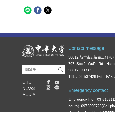
Contact message
30012 新竹市五福路二段70
707, Sec.2, WuFu Rd., Hsin
30012, R.O.C.
TEL：03-5374281~5 FAX：
CHU
NEWS
Emergency contact
MEDIA
Emergency line：03-518211
hours）0972590728(Cell p
Dormitory line：03-537600