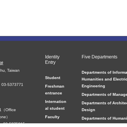
Identity
Five Departments
Entry
7號
chu, Taiwan
Departments of Informa
Student
Humanities and Electric
03-5373771
Engineering
Freshman
entrance
Departments of Manag
Internation
Departments of Archite
al student
1（Office
Design
hone）
Faculty
Departments of Humani
0，03-5375015
Social Sciences