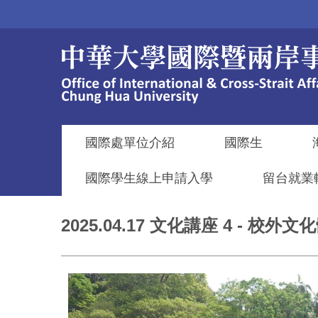
跳
到
主
要
內
容
區
國際處單位介紹
國際生
國際學生線上申請入學
留台就業
2025.04.17 文化講座 4 - 