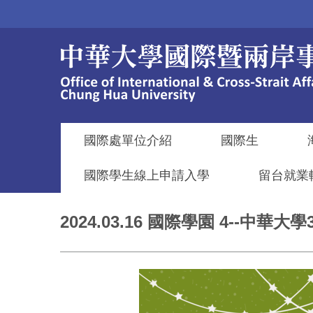
跳
到
主
要
內
容
區
國際處單位介紹
國際生
國際學生線上申請入學
留台就業
2024.03.16 國際學園 4--中