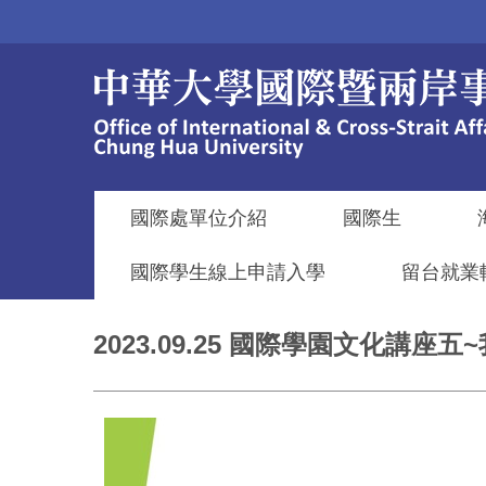
跳
到
主
要
內
容
區
國際處單位介紹
國際生
國際學生線上申請入學
留台就業
2023.09.25 國際學園文化講座