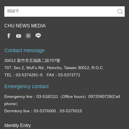
CHU NEWS MEDIA
Contact message
30012 新竹市五福路二段707號
707, Sec.2, WuFu Rd., Hsinchu, Taiwan 30012, R.O.C.
TEL：03-5374281~5 FAX：03-5373771
Emergency contact
Emergency line：03-5182111（Office hours）0972590728(Cell
phone）
Dormitory line：03-5376000，03-5375015
Identity Entry