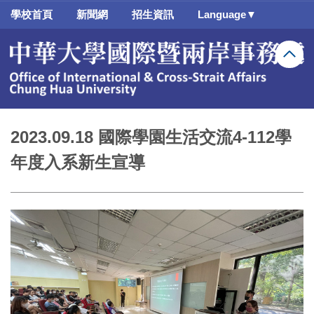
跳
學校首頁
新聞網
招生資訊
Language▼
到
主
要
內
容
區
2023.09.18 國際學園生活交流4-112學
年度入系新生宣導