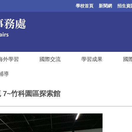
學校首頁
新聞網
招生資
海外學習
國際交流
學習成果
國
輔導
交流 7~竹科園區探索館