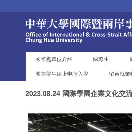
跳
到
主
要
內
容
區
國際處單位介紹
國際生
國際學生線上申請入學
留台就業
2023.08.24 國際學園企業文化