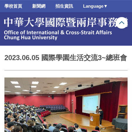
跳
學校首頁
新聞網
招生資訊
Language▼
到
主
要
內
容
區
2023.06.05 國際學園生活交流3~總班會