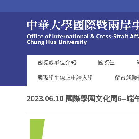
跳
到
主
要
內
容
區
國際處單位介紹
國際生
國際學生線上申請入學
留台就業
2023.06.10 國際學園文化周6-