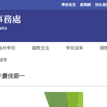
學校首頁
新聞網
招生資
海外學習
國際交流
學習成果
國
輔導
-端午慶佳節一