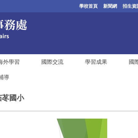
學校首頁
新聞網
招生資
海外學習
國際交流
學習成果
國
輔導
~茄苳國小