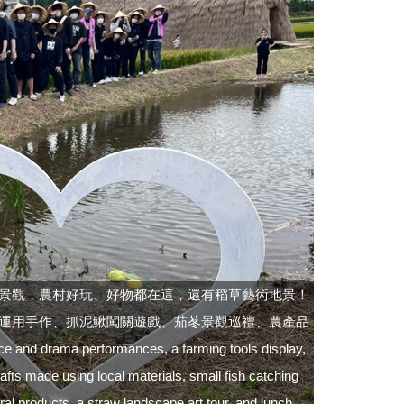
景觀，農村好玩、好物都在這，還有稻草藝術地景！
運用手作、抓泥鰍闖關遊戲、茄苳景觀巡禮、農產品
ama performances, a farming tools display,
fts made using local materials, small fish catching
ural products, a straw landscape art tour, and lunch.