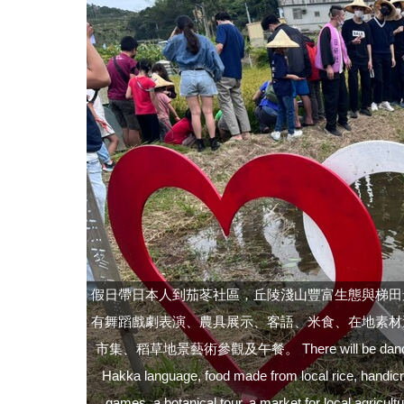
假日帶日本人到茄苳社區，丘陵淺山豐富生態與梯田
有舞蹈戲劇表演、農具展示、客語、米食、在地素材
市集、稻草地景藝術參觀及午餐。 There will be dance and dr
Hakka language, food made from local rice, handicra
games, a botanical tour, a market for local agricult