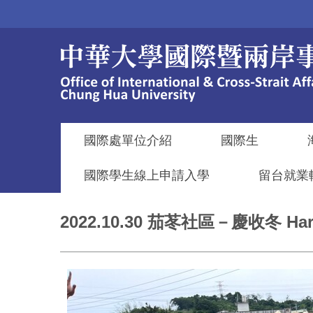
跳
到
主
要
內
容
區
國際處單位介紹
國際生
國際學生線上申請入學
留台就業
2022.10.30 茄苳社區－慶收冬 Harve