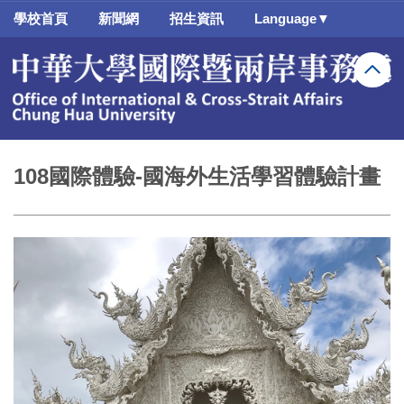
跳
學校首頁
新聞網
招生資訊
Language▼
到
主
要
內
容
區
108國際體驗-國海外生活學習體驗計畫