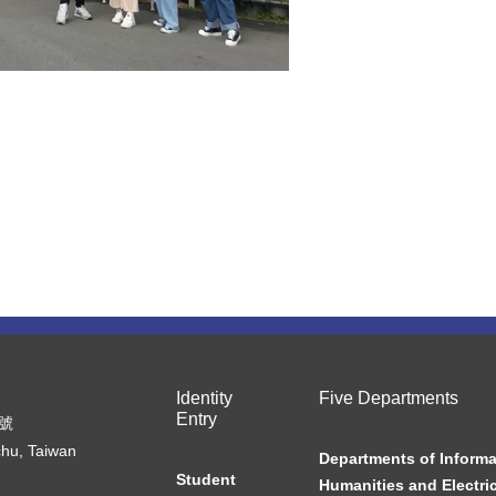
Identity
Five Departments
Entry
7號
chu, Taiwan
Departments of Informa
Student
Humanities and Electric