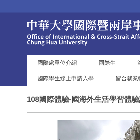
跳
到
主
要
內
容
區
國際處單位介紹
國際生
國際學生線上申請入學
留台就業
108國際體驗-國海外生活學習體