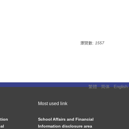
瀏覽數:
1557
繁體
简体
English
Most used link
tion
School Affairs and Financial
al
Information disclosure area