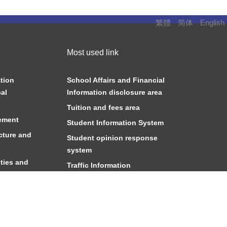
繁體
简体
English
Most used link
tion
School Affairs and Financial
al
Information disclosure area
Tuition and fees area
ement
Student Information System
cture and
Student opinion response
system
ties and
Traffic Information
Campus map
m