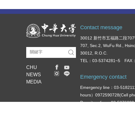
Contact message
30012 新竹市五福路二段70
707, Sec.2, WuFu Rd., Hsin
30012, R.O.C.
TEL：03-5374281~5 FAX：
CHU
NEWS
Emergency contact
MEDIA
Emergency line：03-518211
hours）0972590728(Cell p
Dormitory line：03-537600