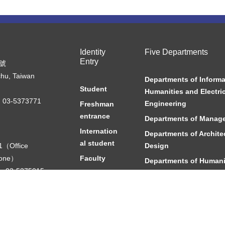
Identity
Five Departments
Entry
7號
chu, Taiwan
Departments of Informa
Student
Humanities and Electric
03-5373771
Engineering
Freshman
entrance
Departments of Manag
Internation
Departments of Archite
al student
1（Office
Design
hone）
Faculty
Departments of Humani
0，03-5375015
Social Sciences
Departments of Touris