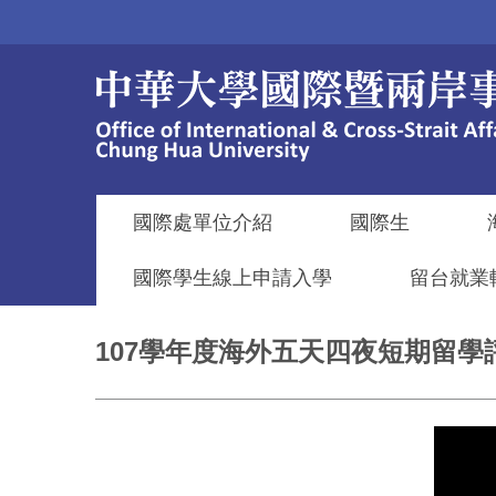
跳
到
主
要
內
容
區
國際處單位介紹
國際生
國際學生線上申請入學
留台就業
107學年度海外五天四夜短期留學