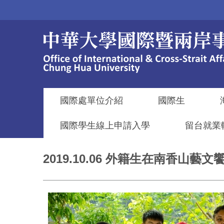
跳
到
主
要
內
容
區
國際處單位介紹
國際生
國際學生線上申請入學
留台就業
2019.10.06 外籍生在南香山藝