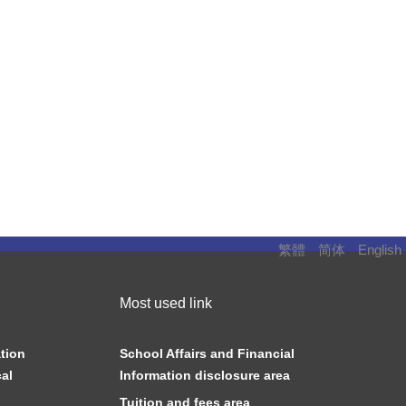
繁體
简体
English
Most used link
tion
School Affairs and Financial
al
Information disclosure area
Tuition and fees area