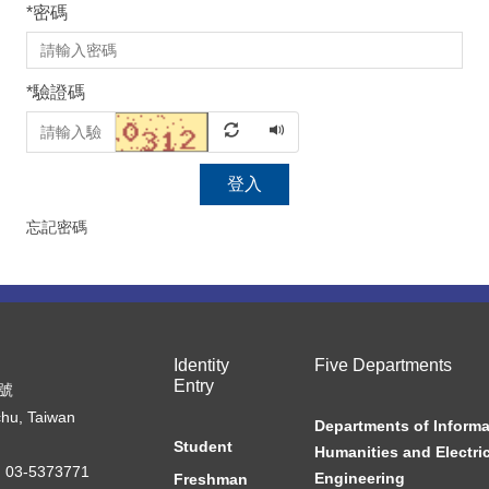
*
密碼
*
驗證碼
登入
忘記密碼
Identity
Five Departments
Entry
7號
chu, Taiwan
Departments of Informa
Student
Humanities and Electric
03-5373771
Engineering
Freshman