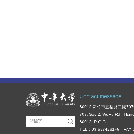
Contact message
30012 新竹市五福路二段70
707, Sec.2, WuFu Rd., Hsin
30012, R.O.C.
TEL：03-5374281~5 FAX：